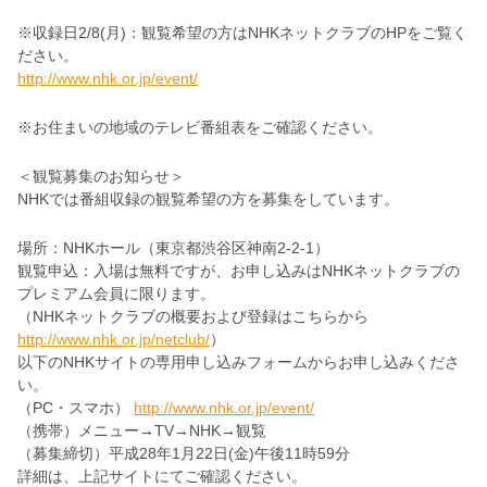
※収録日2/8(月)：観覧希望の方はNHKネットクラブのHPをご覧く
ださい。
http://www.nhk.or.jp/event/
※お住まいの地域のテレビ番組表をご確認ください。
＜観覧募集のお知らせ＞
NHKでは番組収録の観覧希望の方を募集をしています。
場所：NHKホール（東京都渋谷区神南2-2-1）
観覧申込：入場は無料ですが、お申し込みはNHKネットクラブの
プレミアム会員に限ります。
（NHKネットクラブの概要および登録はこちらから
http://www.nhk.or.jp/netclub/
）
以下のNHKサイトの専用申し込みフォームからお申し込みくださ
い。
（PC・スマホ）
http://www.nhk.or.jp/event/
（携帯）メニュー→TV→NHK→観覧
（募集締切）平成28年1月22日(金)午後11時59分
詳細は、上記サイトにてご確認ください。