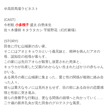
＠⾼⽥⾺場ラビネスト
⟨CAST⟩
今村航
⼩多桜⼦
盛太 ⽩勢未⽣
佐々⽊優樹 キタラタカシ 宇留野花（幻灯劇場）
⟨STORY⟩
⽥舎に佇む⼭城家の古い家。
そこにはアオとキョウカという義兄妹と、精神を病んだアオの
⺟、認知症の祖⺟が暮らす。
この家には先⽇アオらが殺害し放置された死体と、
キョウカが出産した⽗親のわからない⽣まれたばかりの⾚ちゃん
がいる。
ある満⽉の夜に⼭城家に集まった、愛と性の関係が複雑に絡み合
った⼈々。
彼らは重⼤なモノには⾒向きもせず、⽬の前にある⾃分の恋愛感
情と性欲に突き進み、
彼らの⾝勝⼿な⾏動は、更なる関係の崩壊へと向かっていく……
⼆⼗歳の新井孔央が⾒た⽥舎のグロテスクな⾵景。