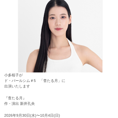
小多桜子が
ド・パールシム＃5
「杳たる月」に
出演いたします
『杳たる⽉』
作・演出 新井孔央
2026年9⽉30⽇(⽔)〜10⽉4⽇(⽇)