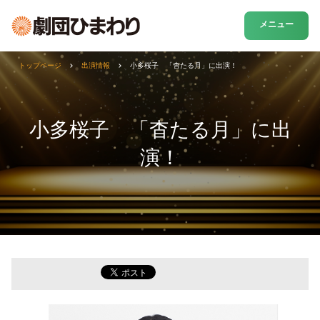
メニュー
トップページ
出演情報
小多桜子 「杳たる月」に出演！
小多桜子 「杳たる月」に出
演！