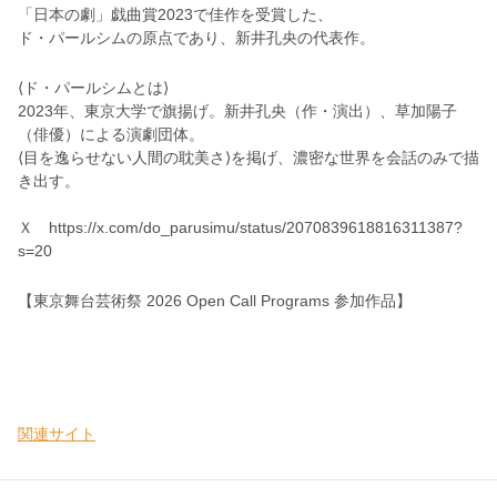
「⽇本の劇」戯曲賞2023で佳作を受賞した、
ド・パールシムの原点であり、新井孔央の代表作。
⟨ド・パールシムとは⟩
2023年、東京⼤学で旗揚げ。新井孔央（作・演出）、草加陽⼦
（俳優）による演劇団体。
⟨⽬を逸らせない⼈間の耽美さ⟩を掲げ、濃密な世界を会話のみで描
き出す。
Ｘ
https://x.com/do_parusimu/status/2070839618816311387?
s=20
【東京舞台芸術祭 2026 Open Call Programs 参加作品】
関連サイト