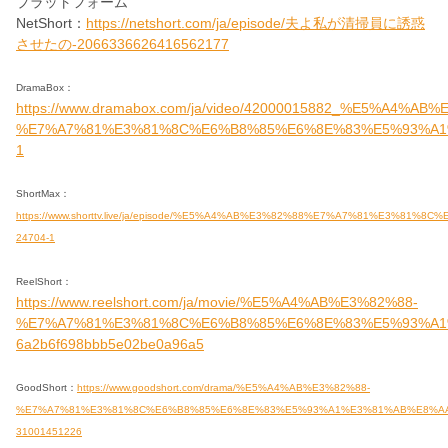
プラットフォーム
NetShort：
https://netshort.com/ja/episode/夫よ私が清掃員に誘惑
させたの-2066336626416562177
DramaBox：
https://www.dramabox.com/ja/video/42000015882_%E5%A4%AB
%E7%A7%81%E3%81%8C%E6%B8%85%E6%8E%83%E5%93%A1%
1
ShortMax：
https://www.shorttv.live/ja/episode/%E5%A4%AB%E3%82%88%E7%A7%81%E
24704-1
ReelShort：
https://www.reelshort.com/ja/movie/%E5%A4%AB%E3%82%88-
%E7%A7%81%E3%81%8C%E6%B8%85%E6%8E%83%E5%93%A1
6a2b6f698bbb5e02be0a96a5
GoodShort：
https://www.goodshort.com/drama/%E5%A4%AB%E3%82%88-
%E7%A7%81%E3%81%8C%E6%B8%85%E6%8E%83%E5%93%A1%E3%81%AB%E8%AA
31001451226