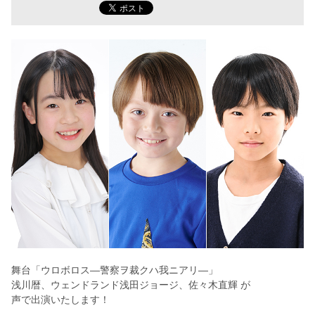
舞台「ウロボロス―警察ヲ裁クハ我ニアリ―」
浅川暦、
ウェンドランド浅田ジョージ、
佐々木直輝 が
声で出演いたします！