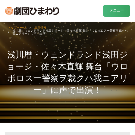
メニュー
トップページ
出演情報
浅川暦・ウェンドランド浅田ジョージ・佐々木直輝 舞台「ウロボロスー警察ヲ裁クハ
我ニアリー」に声で出演！
浅川暦・ウェンドランド浅田ジ
ョージ・佐々木直輝 舞台「ウロ
ボロスー警察ヲ裁クハ我ニアリ
ー」に声で出演！