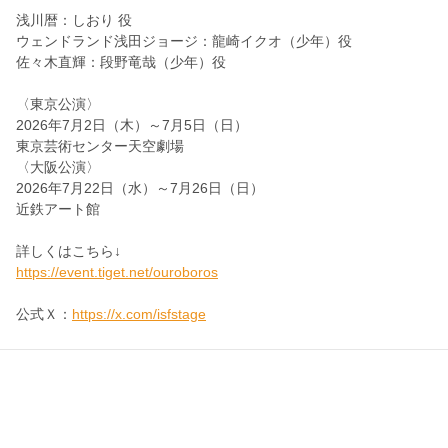
浅川暦：しおり 役
ウェンドランド浅田ジョージ：
龍崎イクオ（少年）役
佐々木直輝：
段野竜哉（少年）役
〈東京公演〉
2026年7月2日（木）～7月5日（日）
東京芸術センター天空劇場
〈大阪公演〉
2026年7月22日（水）～7月26日（日）
近鉄アート館
詳しくはこちら↓
https://event.tiget.net/ouroboros
公式Ｘ：
https://x.com/isfstage