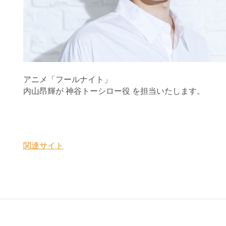
アニメ
「フールナイト」
内山昂輝が
神谷トーシロー
役 を担当
いたします。
関連サイト