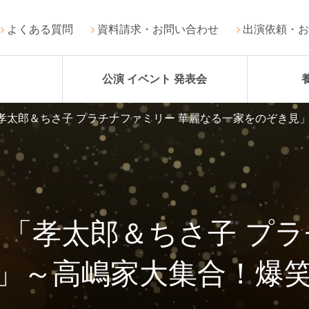
よくある質問
資料請求・お問い合わせ
出演依頼・お
公演 イベント 発表会
孝太郎＆ちさ子 プラチナファミリー 華麗なる一家をのぞき見」
日「孝太郎＆ちさ子 プラ
」～高嶋家大集合！爆笑3