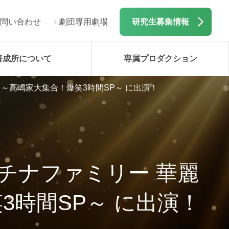
問い合わせ
劇団専用劇場
研究生募集情報
養成所について
専属プロダクション
～高嶋家大集合！爆笑3時間SP～ に出演！
チナファミリー 華麗
時間SP～ に出演！