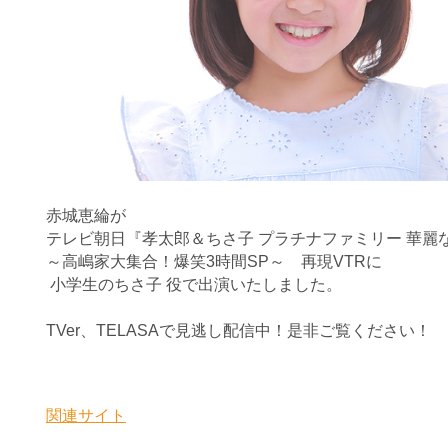
赤城恵綸が
テレビ朝日『孝太郎＆ちさ子 プラチナファミリー 華麗
～高嶋家大集合！爆笑3時間SP～ 再現VTRに
小学生のちさ子 役で出演いたしました。
TVer、TELASAで見逃し配信中！是非ご覧ください！
関連サイト