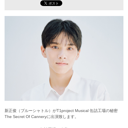
新正俊（ブルーシャトル）がT1project Musical 缶詰工場の秘密
The Secret Of Canneryに出演致します。