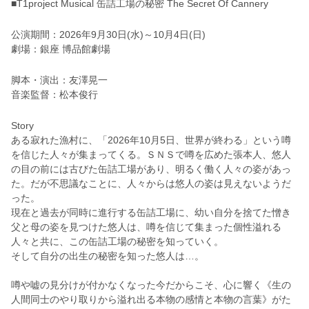
■T1project Musical 缶詰工場の秘密 The Secret Of Cannery
公演期間：2026年9月30日(水)～10月4日(日)
劇場：銀座 博品館劇場
脚本・演出：友澤晃一
音楽監督：松本俊行
Story
ある寂れた漁村に、「2026年10月5日、世界が終わる」という噂
を信じた人々が集まってくる。ＳＮＳで噂を広めた張本人、悠人
の目の前には古びた缶詰工場があり、明るく働く人々の姿があっ
た。だが不思議なことに、人々からは悠人の姿は見えないようだ
った。
現在と過去が同時に進行する缶詰工場に、幼い自分を捨てた憎き
父と母の姿を見つけた悠人は、噂を信じて集まった個性溢れる
人々と共に、この缶詰工場の秘密を知っていく。
そして自分の出生の秘密を知った悠人は…。
噂や嘘の見分けが付かなくなった今だからこそ、心に響く《生の
人間同士のやり取りから溢れ出る本物の感情と本物の言葉》がた