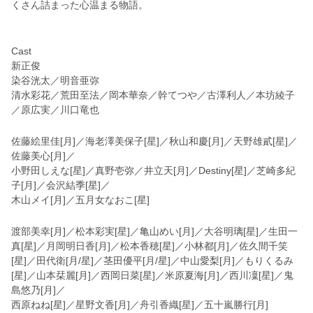
くさん詰まった心温まる物語。
Cast
新正俊
染谷洸太／明音亜弥
清水彩花／荒田至法／岡本華奈／幹てつや／古澤利人／本坊綾子
／原広実／川口竜也
佐藤絵里佳[月]／海老澤美保子[星]／秋山和慶[月]／天野雄貳[星]／
佐藤美心[月]／
小野田しえな[星]／真野壱弥／井立天[月]／Destiny[星]／芝崎多紀
子[月]／会沢結季[星]／
木山メイ[月]／五月女なおこ[星]
渡部美幸[月]／松本彩実[星]／亀山めい[月]／大谷明璃[星]／生田一
真[星]／月岡明日香[月]／松本香穂[星]／小林都[月]／佐久間千笑
[星]／田代衛[月/星]／茎田優平[月/星]／中山愛梨[月]／もりくるみ
[星]／山本栞麗[月]／西岡日菜[星]／米原夏海[月]／西川凜[星]／鬼
島悠乃[月]／
西原ねね[星]／星野文香[月]／舟引香織[星]／五十嵐勝行[月]