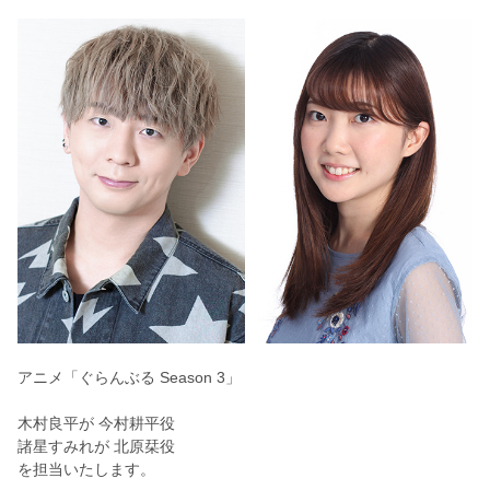
アニメ「
ぐらんぶる Season 3
」
木村良平
が
今村耕平
役
諸星すみれが
北原栞
役
を担当いたします。