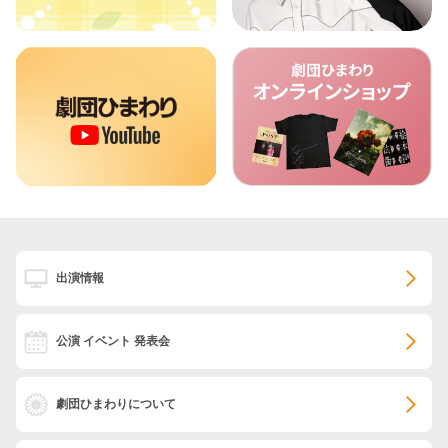
出演情報
公演 イベント 発表会
劇団ひまわりについて