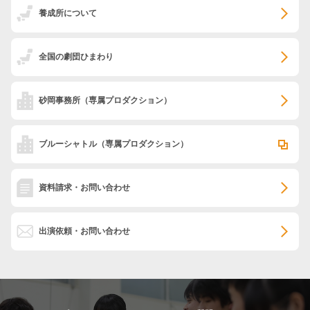
養成所について
全国の劇団ひまわり
砂岡事務所
（専属プロダクション）
ブルーシャトル
（専属プロダクション）
資料請求・お問い合わせ
出演依頼・お問い合わせ