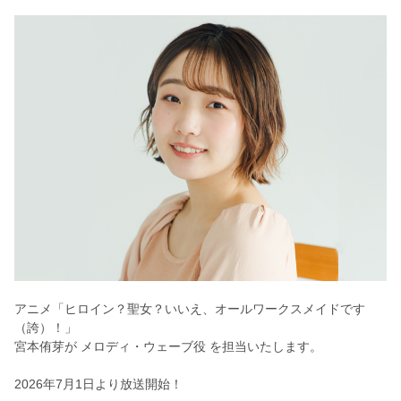
アニメ「ヒロイン？聖女？いいえ、オールワークスメイドです
（
誇）！」
宮本侑芽が
メロディ・ウェーブ役
を担当いたします。
2026年7月1日より放送開始！