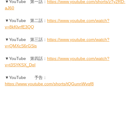
▼
YouTube 第一話：
https://www.youtube.com/shorts/zTy2RD-
aJ60
▼YouTube 第二話：
https://www.youtube.com/watch?
v=8kKlvrfE3QQ
▼
YouTube 第三話：
https://www.youtube.com/watch?
v=QMXcS6rGSis
▼
YouTube 第四話：
https://www.youtube.com/watch?
v=t3SYKSX_DqI
▼
YouTube 予告：
https://www.youtube.com/shorts/tQGunnWvqf8