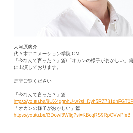
大河原爽介
代々木アニメーション学院 CM
「今なんて言った？」篇/「
オカンの様子がおかしい」
に出演しております。
是非ご覧ください！
「今なんて言った？」篇
https://youtu.be/8UX4ggphU-w?si=Dyh5RZ781dhFGT0
「オカンの様子がおかしい」篇
https://youtu.be/I3Dowf3Wftg?si=KBcqRS9RpOVwPleB