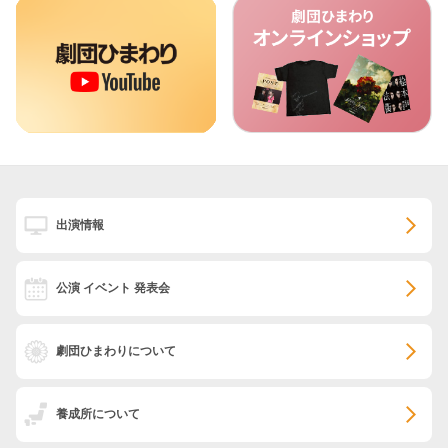
出演情報
公演 イベント 発表会
劇団ひまわりについて
養成所について