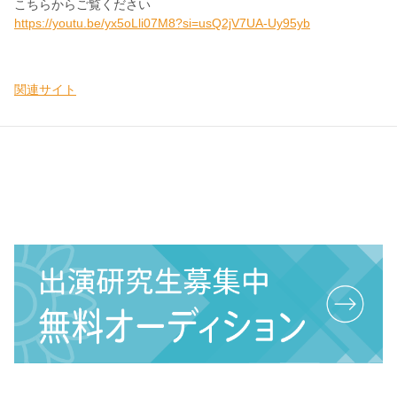
こちらからご覧ください
https://youtu.be/yx5oLli07M8?si=usQ2jV7UA-Uy95yb
関連サイト