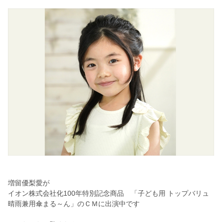
増留優梨愛が
イオン株式会社化100年特別記念商品 「子ども用 トップバリュ
晴雨兼用傘まる～ん」のＣＭに出演中です