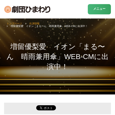
メニュー
トップページ
出演情報
増留優梨愛 イオン「まる〜ん 晴雨兼用傘」WEB-CMに出演中！
増留優梨愛 イオン「まる〜
ん 晴雨兼用傘」WEB-CMに出
演中！