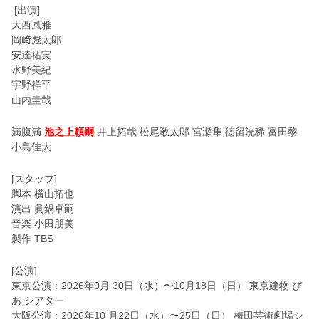
[出演]
大西風雅
岡﨑彪太郎
安達祐実
水野美紀
宇野祥平
山内圭哉
満腹満
池之上頼嗣
井上拓哉 松尾敢太郎 宮瀬隼 徳留洸稀 富田黎
小島佳大
[スタッフ]
脚本 横山拓也
演出 眞鍋卓嗣
音楽 小田朋美
製作 TBS
[公演]
東京公演：2026年9月 30日（水）〜10月18日（日） 東京建物 ぴ
あ シアター
大阪公演：2026年10 月22日（水）〜25日（日） 梅田芸術劇場シ