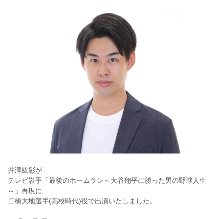
井澤紘彰が
テレビ岩手「最後のホームラン～大谷翔平に勝った男の野球人生
～」再現に
二橋大地選手(高校時代)役で出演いたしました。