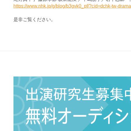
https://www.nhk.jp/g/blog/b3gvk0_pf/?cid=dchk-tw-dra
是非ご覧ください。