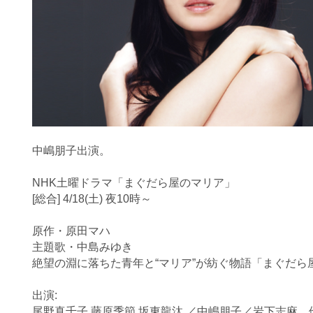
中嶋朋子
出演。
NHK土曜ドラマ「まぐだら屋のマリア」
[総合] 4/18(土) 夜10時～
原作・原田マハ
主題歌・中島みゆき
絶望の淵に落ちた青年と“マリア”が紡ぐ物語「
まぐだら
出演:
尾野真千子 藤原季節 坂東龍汰 ／中嶋朋子／岩下志麻 