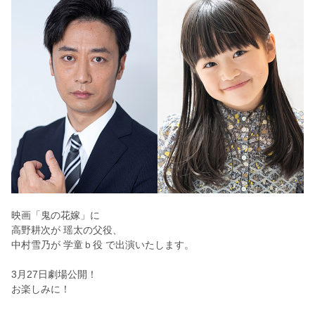
映画「鬼の花嫁」に
高野耕次が 瑶太の父役、
中村雪乃が 学童ｂ役 で
出演いたします。
3月27日劇場公開！
お楽しみに！