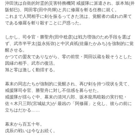
沖田洸は自衛的対霊的災害特務機関 戒援隊に派遣され、坂本旭(井
阪郁巳)、岡田零(田中尚輝)と共に修羅を斬る任務に就く。
これまで人間相手に剣を振るってきた洸は、覚醒者の成れの果て
である修羅を斬り殺すことに戸惑った。
しかし、司令官・勝聖舟(田中稔彦)は戦力増強のため手段を選ば
ず、武市半平太(益永拓弥)と中沢貞祇(佐藤たかみち)を強制的に覚
醒させる。
かつての盟友でありながら、零の前世・岡田以蔵を殺そうとした
因縁の相手、武市の復活。
旭と零は激しく動揺する。
幕末の同志たちが強制的に覚醒され、再び剣を持つ現状を見て、
戒援隊司令官、勝聖舟に対し不信感を募らせた。
戒援隊が揺らぐ中、幕末の清河八郎、坂本龍馬暗殺の実行犯・
佐々木只三郎(宮城紘大)が 最凶の「阿修羅」と化し、彼らの前に
立ちはだかる……
幕末から百五十年。
戊辰の戦いは今なお続く。