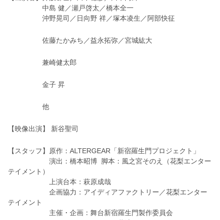
中島 健／瀬戸啓太／橋本全一
沖野晃司／日向野 祥／塚本凌生／阿部快征
佐藤たかみち／益永拓弥／宮城紘大
兼崎健太郎
金子 昇
他
【映像出演】 新谷聖司
【スタッフ】原作：ALTERGEAR「新宿羅生門プロジェクト」
演出：橋本昭博 脚本：風之宮そのえ（花梨エンター
テイメント）
上演台本：萩原成哉
企画協力：アイディアファクトリー／花梨エンター
テイメント
主催・企画：舞台新宿羅生門製作委員会