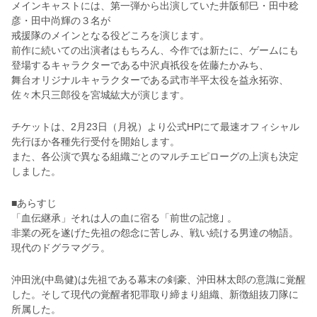
メインキャストには、第一弾から出演していた井阪郁巳・田中稔
彦・田中尚輝の３名が
戒援隊のメインとなる役どころを演じます。
前作に続いての出演者はもちろん、今作では新たに、ゲームにも
登場するキャラクターである中沢貞祇役を佐藤たかみち、
舞台オリジナルキャラクターである武市半平太役を益永拓弥、
佐々木只三郎役を宮城紘大が演じます。
チケットは、2月23日（月祝）より公式HPにて最速オフィシャル
先行ほか各種先行受付を開始します。
また、各公演で異なる組織ごとのマルチエピローグの上演も決定
しました。
■あらすじ
「血伝継承」それは人の血に宿る「前世の記憶｣ 。
非業の死を遂げた先祖の怨念に苦しみ、戦い続ける男達の物語。
現代のドグラマグラ。
沖田洸(中島健)は先祖である幕末の剣豪、沖田林太郎の意識に覚醒
した。そして現代の覚醒者犯罪取り締まり組織、新徴組抜刀隊に
所属した。