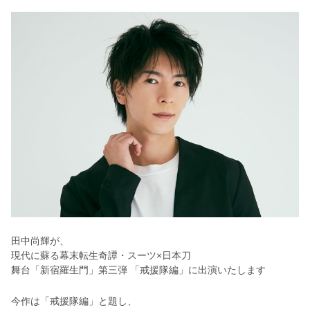
田中尚輝が、
現代に蘇る幕末転生奇譚・スーツ×日本刀
舞台「新宿羅生門」第三弾 「戒援隊編」に出演いたします
今作は「戒援隊編」と題し、