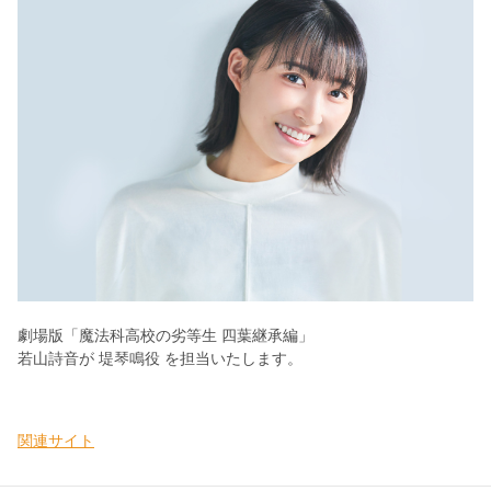
劇場版「魔法科高校の劣等生 四葉継承編」
若山詩音が
堤琴鳴
役 を担当いたします。
関連サイト