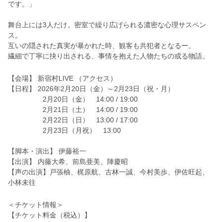
です。」
舞台上には3人だけ。密室で繰り広げられる濃密な心理サスペン
ス。
互いの隠された真実が暴かれた時、観客も共犯者となるー。
繊細で丁寧に抉り出される、事情を抱えた人物たちの或る物語。
【会場】 新宿村LIVE （アクセス）
【日程】 2026年2月20日（金）～2月23日（祝・月）
2月20日（金） 14:00 / 19:00
2月21日（土） 14:00 / 19:00
2月22日（日） 13:00 / 17:00
2月23日（月祝） 13:00
【脚本・演出】 伊藤裕一
【出演】 内藤大希、前島亜美、陣慶昭
【声の出演】戸張柚、梶原航、古林一誠、今村美歩、伊佐旺起、
小林未往
＜チケット情報＞
【チケット料金（税込）】