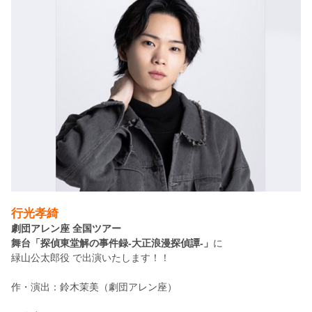
行光孝綺
劇団アレン座 全国ツアー
舞台「探偵東堂解の事件録-大正浪漫探偵譚-」
に
緑山公太郎役 で
出演いたします！！
作・演出：
鈴木茉美（劇団アレン座）