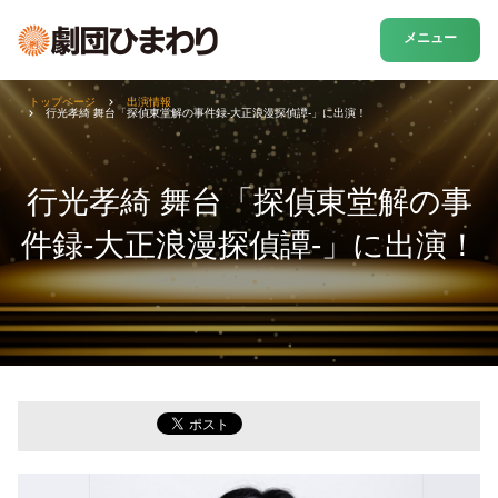
メニュー
トップページ
出演情報
行光孝綺 舞台「探偵東堂解の事件録-大正浪漫探偵譚-」に出演！
行光孝綺 舞台「探偵東堂解の事
件録-大正浪漫探偵譚-」に出演！