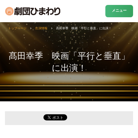
メニュー
トップページ
出演情報
髙田幸季 映画「平行と垂直」に出演！
髙田幸季 映画「平行と垂直」
に出演！