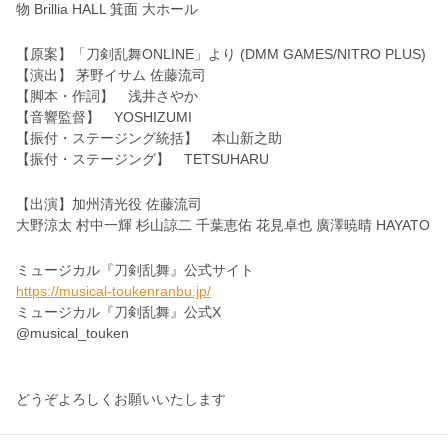
物 Brillia HALL 箕面 大ホール
【原案】「刀剣乱舞ONLINE」より (DMM GAMES/NITRO PLUS)
【演出】 茅野イサム 佐藤流司
【脚本・作詞】 浅井さやか
【音響監督】 YOSHIZUMI
【振付・ステージング統括】 本山新之助
【振付・ステージング】 TETSUHARU
【出演】加州清光役 佐藤流司
大野涼太 村中一輝 杉山諒二 千葉恵佑 花見卓也 廣澤暁晴 HAYATO
ミュージカル『刀剣乱舞』公式サイト
https://musical-toukenranbu.jp/
ミュージカル『刀剣乱舞』公式X
@musical_touken
どうぞよろしくお願いいたします