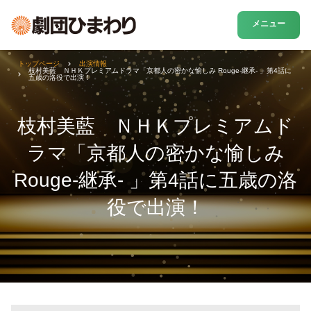
メニュー
トップページ
出演情報
枝村美藍 ＮＨＫプレミアムドラマ「京都人の密かな愉しみ Rouge-継承- 」第4話に
五歳の洛役で出演！
枝村美藍 ＮＨＫプレミアムド
ラマ「京都人の密かな愉しみ
Rouge-継承- 」第4話に五歳の洛
役で出演！