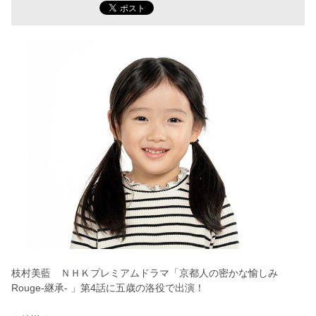
枝村美藍 ＮＨＫプレミアムドラマ「京都人の密かな愉しみ
Rouge-継承- 」第4話に五歳の洛役で
出演
！