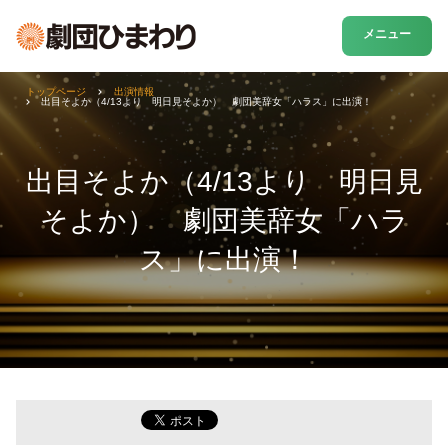
メニュー
トップページ
出演情報
出目そよか（4/13より 明日見そよか） 劇団美辞女「ハラス」に出演！
出目そよか（4/13より 明日見
そよか） 劇団美辞女「ハラ
ス」に出演！