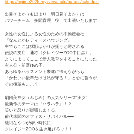
https://mijime2025.my.canva.site/harass/schedule
出目そよか（4/13より 明日見そよか）は
パワーチーム 多聞貴理 役 で出演いたします
女
性
の
女
性
に
よ
る
女
性
の
た
め
の
不
動
産
会
社
『
な
ん
と
か
レ
デ
ィ
ー
ス
ハ
ウ
ジ
ン
グ
』
中
で
も
こ
こ
は
猛
獣
ば
か
り
が
揃
う
と
噂
さ
れ
る
伝
説
の
支
店
…
通
称
《
ク
レ
イ
ジ
ー
Z
O
O
中
目
黒
》
。
よ
り
に
よ
っ
て
こ
こ
で
新
人
教
育
を
す
る
こ
と
に
な
っ
た
主
人
公
・
前
野
ゆ
め
子
。
あ
ら
ゆ
る
ハ
ラ
ス
メ
ン
ト
未
遂
に
怯
え
な
が
ら
も
「
か
わ
い
い
後
輩
だ
け
は
私
が
守
る
！
」
と
心
に
誓
う
が
、
そ
の
後
輩
も
…
…
？
劇
団
美
辞
女
（
み
じ
め
）
の
人
気
シ
リ
ー
ズ
”
美
女
”
最
新
作
の
テ
ー
マ
は
『
ハ
ラ
ハ
ラ
』
！
？
笑
い
と
怒
り
が
膨
張
し
ま
く
る
、
前
代
未
聞
の
オ
フ
ィ
ス
・
サ
バ
イ
バ
ル
─
─
繊
細
な
や
つ
が
偉
い
時
代
に
、
ク
レ
イ
ジ
ー
Z
O
O
を
生
き
延
び
ろ
ッ
！
！