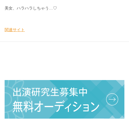
美
女
、
ハ
ラ
ハ
ラ
し
ち
ゃ
う
…
♡
関連サイト