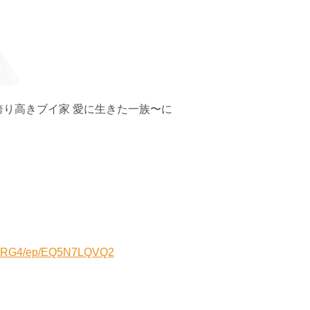
誇り高きブイ家 愛に生きた一族〜に
Y735RG4/ep/EQ5N7LQVQ2