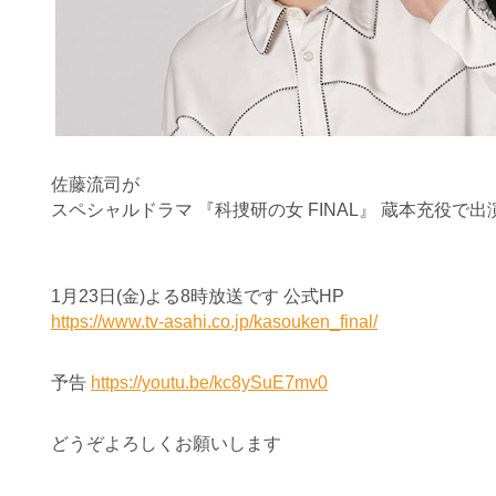
佐藤流司が
スペシャルドラマ 『科捜研の女 FINAL』 蔵本充役で
1月23日(金)よる8時放送です 公式HP
https://www.tv-asahi.co.jp/kasouken_final/
予告
https://youtu.be/kc8ySuE7mv0
どうぞよろしくお願いします