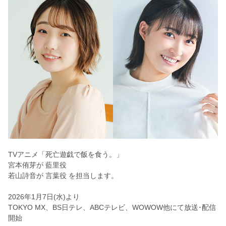
TVアニメ「死亡遊戯で飯を食う。」
宮本侑芽が 藍里役
若山詩音が
言葉役 を
担当します。
2026年1月7日(水)より
TOKYO MX、BS日テレ、ABCテレビ、WOWOW他にて放送･配信
開始