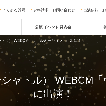
よくある質問
資料請求・お問い合わせ
出演依頼・お
公演 イベント 発表会
トル） WEBCM「ウェルミージョブ」に出演！
シャトル） WEBCM
に出演！