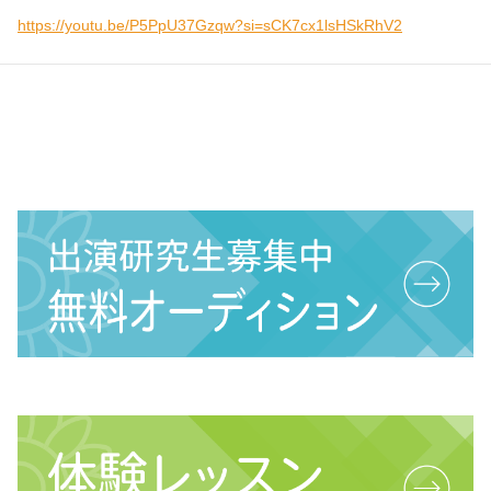
https://youtu.be/P5PpU37Gzqw?si=sCK7cx1lsHSkRhV2