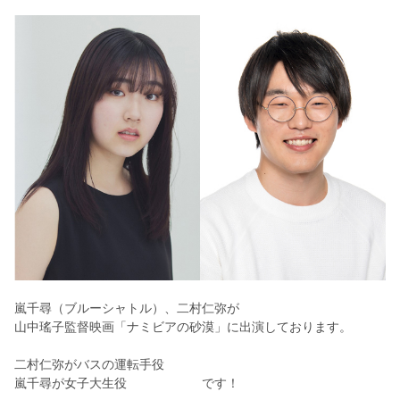
嵐千尋（ブルーシャトル）、二村仁弥が
山中瑤子監督映画「ナミビアの砂漠」に出演しております。
二村仁弥がバスの運転手役
嵐千尋が女子大生役 です！