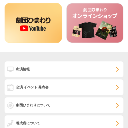
出演情報
公演 イベント 発表会
劇団ひまわりについて
養成所について