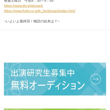
毎週土曜日 午前8：30～9：55
https://www.ktv.jp/donani/
https://www.fujitv.co.jp/b_hp/donani/index.html
~いよいよ最終回！物語の結末は？~