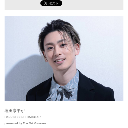
塩田康平が
HAPPINESSPECTACULAR
presented by The Grit Groovers