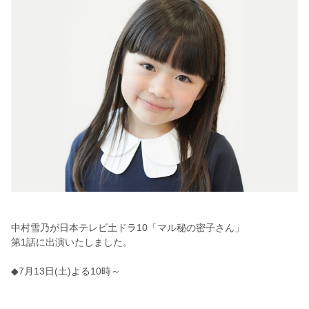
中村雪乃が日本テレビ土ドラ10「マル秘の密子さん」
第1話に出演いたしました。
◆7月13日(土)よる10時～