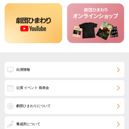
出演情報
公演 イベント 発表会
劇団ひまわりについて
養成所について