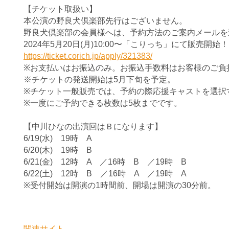
【チケット取扱い】
本公演の野良犬倶楽部先行はございません。
野良犬倶楽部の会員様へは、予約方法のご案内メールを
2024年5月20日(月)10:00〜「こりっち」にて販売開始！
https://ticket.corich.jp/apply/321383/
※お支払いはお振込のみ。お振込手数料はお客様のご負
※チケットの発送開始は5月下旬を予定。
※チケット一般販売では、予約の際応援キャストを選択
※一度にご予約できる枚数は5枚までです。
【中川ひなの出演回はＢになります
】
6/19(水) 19時 A
6/20(木) 19時 B
6/21(金) 12時 A ／16時 B ／19時 B
6/22(土)
12時 B ／16時 A ／19時 A
※受付開始は開演の1時間前、開場は開演の30分前。
関連サイト