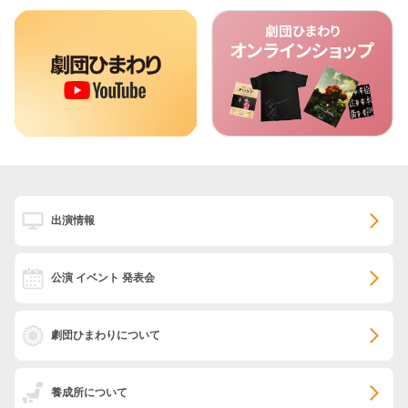
出演情報
公演 イベント 発表会
劇団ひまわりについて
養成所について