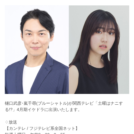
樋口武彦･嵐千尋(ブルーシャトル)が関西テレビ「土曜はナニす
る!?」4月期イケドラに出演いたします。
♢放送
【カンテレ / フジテレビ系全国ネット】