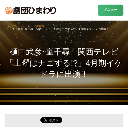
メニュー
トップページ
出演情報
樋口武彦･嵐千尋 関西テレビ「土曜はナニする!?」4月期イケドラに出演！
樋口武彦･嵐千尋 関西テレビ
「土曜はナニする!?」4月期イケ
ドラに出演！