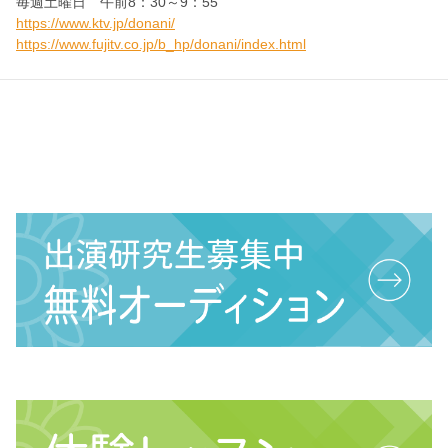
毎週土曜日 午前8：30～9：55
https://www.ktv.jp/donani/
https://www.fujitv.co.jp/b_hp/donani/index.html