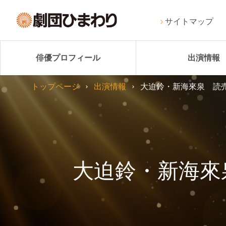
サイトマップ
俳優プロフィール
出演情報
トップページ
出演情報
大迫鈴・新海來泉 読
大迫鈴・新海來