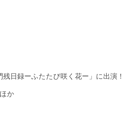
門残日録ーふたたび咲く花ー」
に
出演
！
時ほか