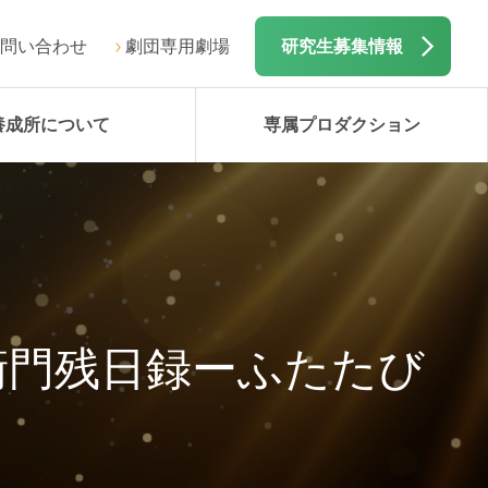
問い合わせ
劇団専用劇場
研究生募集情報
養成所について
専属プロダクション
衛門残日録ーふたたび