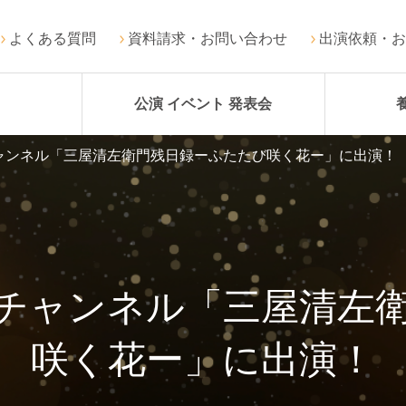
よくある質問
資料請求・お問い合わせ
出演依頼・お
公演 イベント 発表会
ャンネル「三屋清左衛門残日録ーふたたび咲く花ー」に出演！
チャンネル「三屋清左
咲く花ー」に出演！