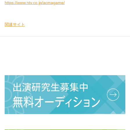
https://www.ntv.co.jp/acmagame/
関連サイト