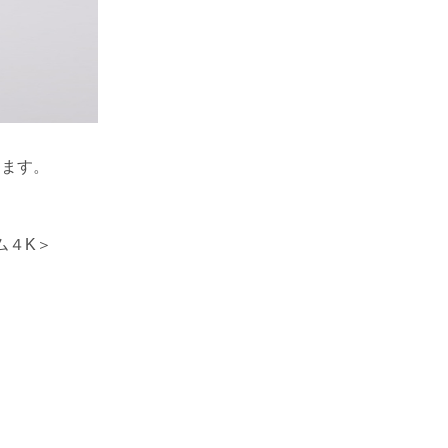
します。
アム４K＞