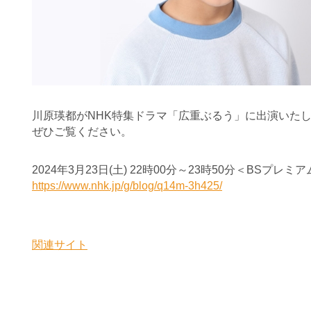
川原瑛都がNHK特集ドラマ「広重ぶるう」に出演いた
ぜひご覧ください。
2024年3月23日(土) 22時00分～23時50分＜BSプレミ
https://www.nhk.jp/g/blog/q14m-3h425/
関連サイト