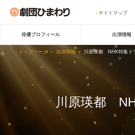
サイトマップ
俳優プロフィール
出演情報
トップページ
出演情報
川原瑛都 NHK特集ド
川原瑛都 N