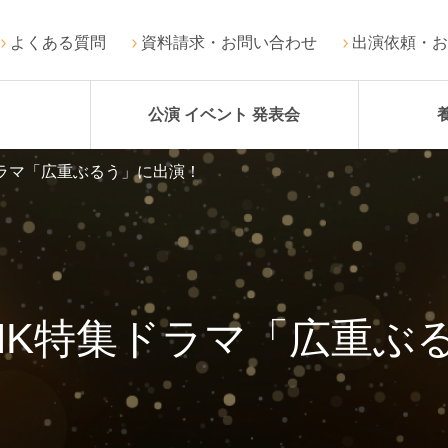
よくある質問
資料請求・お問い合わせ
出演依頼・お
公演 イベント 発表会
ラマ「広重ぶるう」に出演！
HK特集ドラマ「広重ぶ