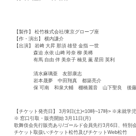
【製作】 松竹株式会社/東京グローブ座
【作・演出】 横内謙介
【出演】 岩﨑 大昇 那須 雄登 金指 一世
森迫 永依 山﨑 玲奈 柳 美稀
有馬 自由 伴 美奈子 楠見 薫 星田 英利
清水麻璃亜 友部康志
岩本晟夢 中田翔真 都築亮介
保 可南 和泉大輔 棚橋麗音 山下聖良 後藤
【チケット発売日】 3月9日(土)<10時~17時> ※未就
※ 窓口引取・販売開始 3月11日(月)
歌舞伎会先行販売あり/ゴールド会員先行3月6日、特別
チケット取扱い:チケット松竹及びチケットWeb松竹