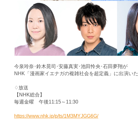
今泉玲奈･鈴木晃司･安藤真実･池田怜央･石田夢翔が
NHK「漫画家イエナガの複雑社会を超定義」に出演い
♢放送
【NHK総合】
毎週金曜 午後11:15～11:30
https://www.nhk.jp/p/ts/1M3MYJGG6G/