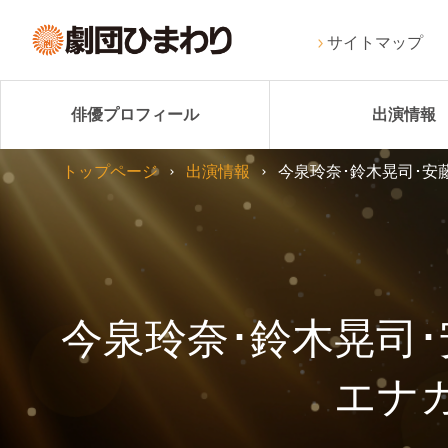
サイトマップ
俳優プロフィール
出演情報
トップページ
出演情報
今泉玲奈･鈴木晃司･安
今泉玲奈･鈴木晃司･
エナ