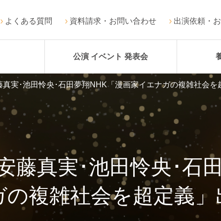
よくある質問
資料請求・お問い合わせ
出演依頼・お
公演 イベント 発表会
藤真実･池田怜央･石田夢翔NHK「漫画家イエナガの複雑社会を
安藤真実･池田怜央･石
ガの複雑社会を超定義」