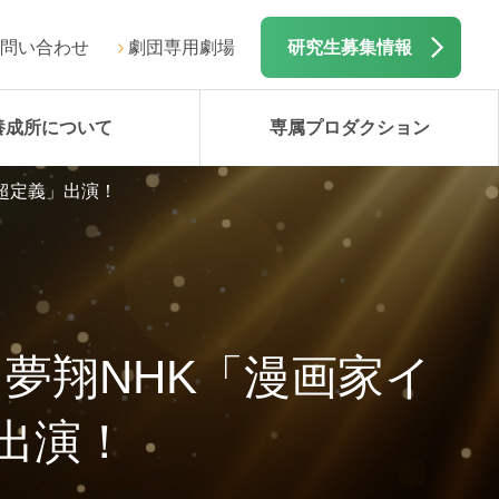
問い合わせ
劇団専用劇場
研究生募集情報
養成所について
専属プロダクション
超定義」出演！
田夢翔NHK「漫画家イ
出演！