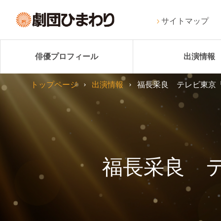
サイトマップ
俳優プロフィール
出演情報
トップページ
出演情報
福長采良 テレビ東京
福長采良 