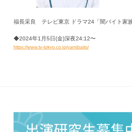
福長采良 テレビ東京 ドラマ24「闇バイト家
◆2024年1月5日(金)深夜24:12〜
https://www.tv-tokyo.co.jp/yamibaito/