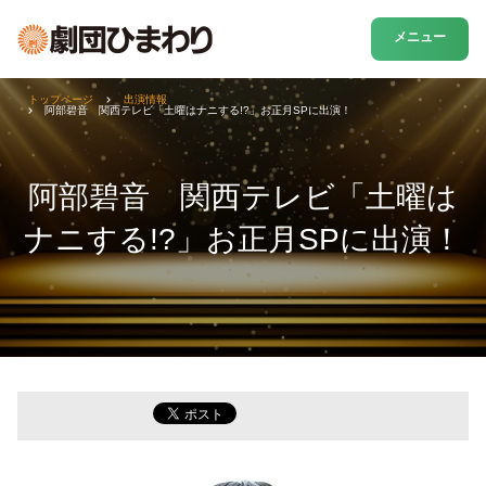
メニュー
トップページ
出演情報
阿部碧音 関西テレビ「土曜はナニする!?」お正月SPに出演！
阿部碧音 関西テレビ「土曜は
ナニする!?」お正月SPに出演！