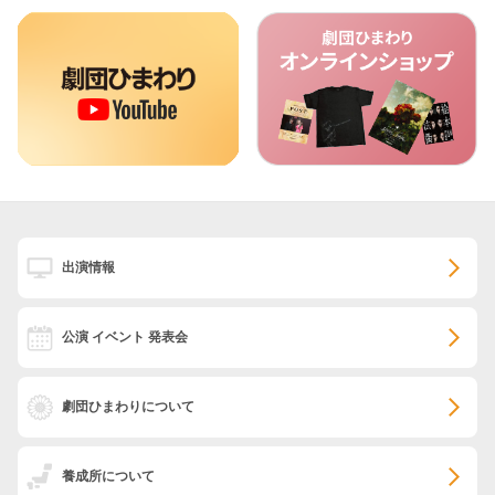
出演情報
公演 イベント 発表会
劇団ひまわりについて
養成所について