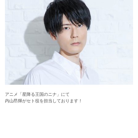
アニメ「
星降る王国のニナ
」にて
内山昂輝がセト
役を担当しております！