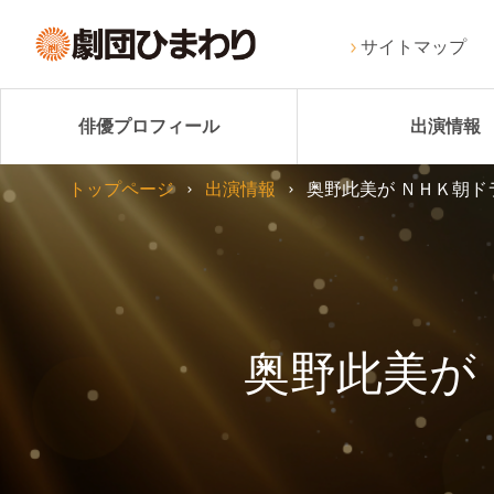
サイトマップ
俳優プロフィール
出演情報
トップページ
出演情報
奥野此美が ＮＨＫ朝ド
奥野此美が