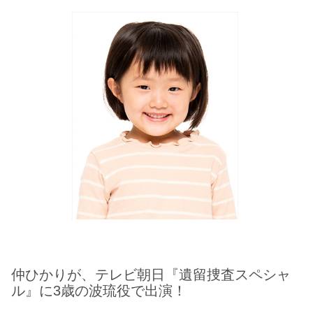
仲ひかりが、テレビ朝日『遺留捜査スペシャ
ル』に3歳の波琉役で出演！