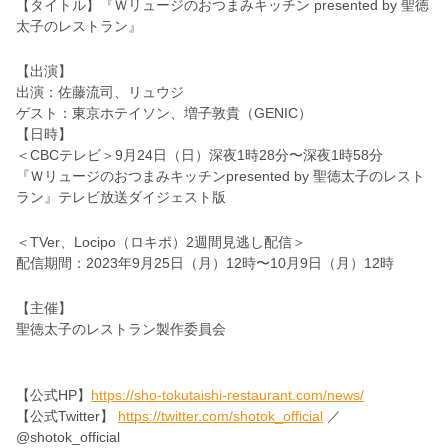
【タイトル】『Ｗリュージのおつまみキッチン presented by 聖徳
太子のレストラン』
【出演】
出演：佐藤流司、リュウジ
ゲスト：東京ホテイソン、増子敦貴（GENIC）
【日時】
＜CBCテレビ＞9月24日（日）深夜1時28分〜深夜1時58分
『Ｗリュージのおつまみキッチンpresented by 聖徳太子のレスト
ラン』テレビ放送ダイジェスト版
＜TVer、Locipo（ロキポ）2週間見逃し配信＞
配信期間：2023年9月25日（月）12時〜10月9日（月）12時
【主催】
聖徳太子のレストラン製作委員会
【公式HP】
https://sho-tokutaishi-restaurant.com/news/
【公式Twitter】
https://twitter.com/shotok_official
／
@shotok_official